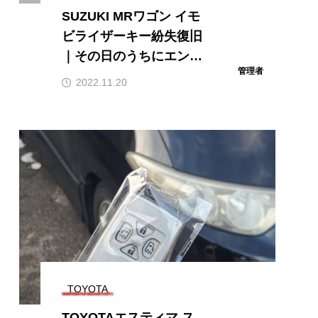
SUZUKI MRワゴン イモ
ビライザーキー紛失復旧
｜その日のうちにエンジ
管理者
ン始動！石川県全域へ明
2022.11.20
朗会計で出張対応
TOYOTA
TOYOTAエスティマ ス