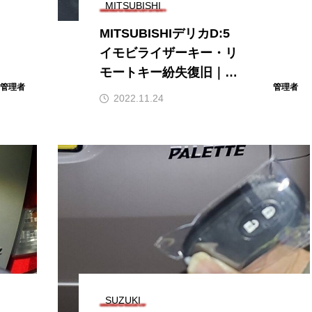
MITSUBISHI
MITSUBISHIデリカD:5
イモビライザーキー・リ
モートキー紛失復旧｜そ
管理者
管理者
の日のうちにエンジン始
2022.11.24
動！石川県全域へ明朗会
計で出張対応
SUZUKI