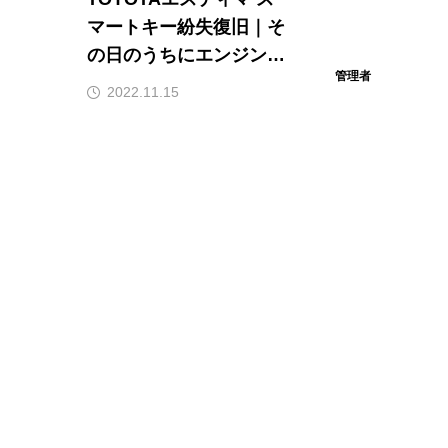
マートキー紛失復旧｜そ
の日のうちにエンジン始
管理者
動！石川県全域へ明朗会
2022.11.15
計で出張対応