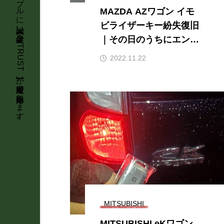
MAZDA AZワゴン イモ
ビライザーキー紛失復旧
｜その日のうちにエンジ
ン始動！石川県全域へ明
2022.11.22
朗会計で出張対応
MITSUBISHI
MITSUBISHI eKワゴン