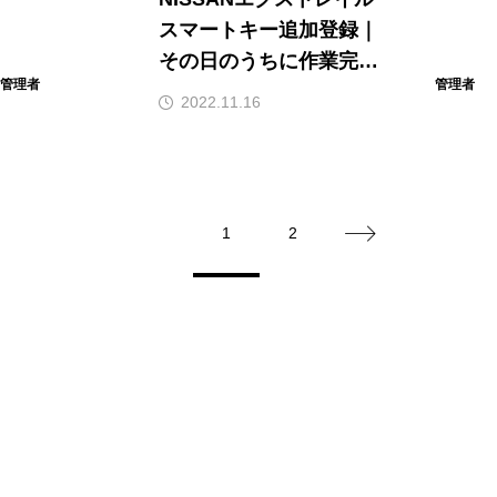
スマートキー追加登録｜
その日のうちに作業完
管理者
管理者
了！石川県全域へ明朗会
2022.11.16
計で出張対応
1
2