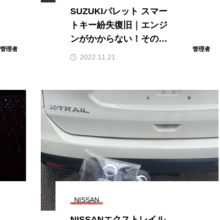
SUZUKIパレット スマー
トキー紛失復旧｜エンジ
ンがかからない！その日
管理者
管理者
のうちに解決【石川県全
2022.11.21
域対応・明朗会計で出張
対応】
NISSAN
NISSANエクストレイル