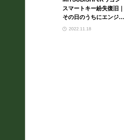
スマートキー紛失復旧｜
その日のうちにエンジン
始動！石川県全域へ明朗
2022.11.18
会計で出張対応