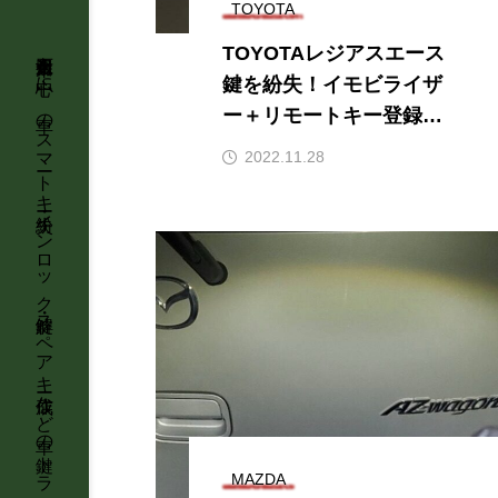
TOYOTA
TOYOTAレジアスエース
石川県金沢市を中心に、車のスマートキー紛失・インロック解錠・スペアキー作成など車の鍵トラブルに強い鍵屋【KeyTRUST】が最短即日で出張対応します。
鍵を紛失！イモビライザ
ー＋リモートキー登録で
即日エンジン始動【平成
2022.11.28
28年式対応】｜石川県全
域出張・明朗会計
MAZDA