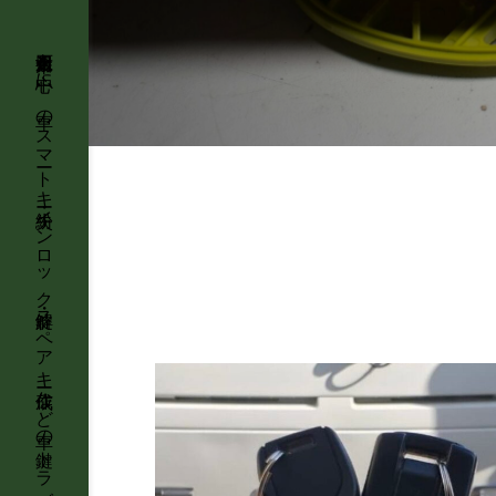
石川県金沢市を中心に、車のスマートキー紛失・インロック解錠・スペアキー作成など車の鍵トラブルに強い鍵屋【KeyTRUST】が最短即日で出張対応します。