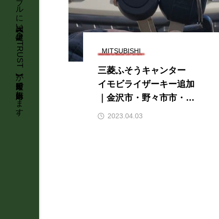
MITSUBISHI
三菱ふそうキャンター
イモビライザーキー追加
｜金沢市・野々市市・白
山市など石川県全域対
2023.04.03
応！出張鍵屋が即日対
応・明朗会計で安心のト
ラックキーサービス【北
陸3県出張対応】