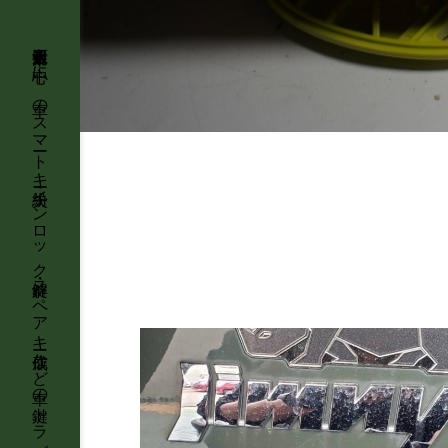
石川県金沢市を中心に、車のスマートキー紛失・インロック解錠・スペアキー作成など車の鍵トラブルに強い鍵屋【KeyTRUST】が最短即日で出張対応します。