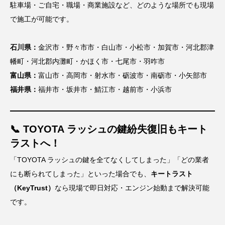
駐車場・ご自宅・職場・商業施設など、どのような場所でも現場
で施工が可能です。
石川県：
金沢市・野々市市・白山市・小松市・加賀市・河北郡津
幡町・河北郡内灘町・かほく市・七尾市・羽咋市
富山県：
富山市・高岡市・射水市・砺波市・南砺市・小矢部市
福井県：
福井市・坂井市・鯖江市・越前市・小浜市
📞 TOYOTA ラッシュの鍵紛失復旧もキート
ラストへ！
「TOYOTA ラッシュの鍵を全てなくしてしまった」「どの業者
にも断られてしまった」といった場合でも、
キートラスト
（KeyTrust）
なら現場で即日対応・エンジン始動まで解決可能
です。