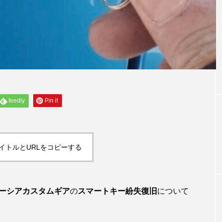
feedly
Pin it
イトルとURLをコピーする
スペーシアカスタムギア
の
スマートキー紛失復旧
について