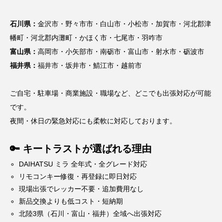
石川県：
金沢市・野々市市・白山市・小松市・加賀市・河北郡津
幡町・河北郡内灘町・かほく市・七尾市・羽咋市
富山県：
高岡市・小矢部市・南砺市・富山市・射水市・砺波市
福井県：
福井市・坂井市・鯖江市・越前市
ご自宅・駐車場・商業施設・職場など、どこでも出張対応が可能
です。
夜間・休日の緊急対応にも柔軟に対応しております。
🔑 キートラストが選ばれる理由
DAIHATSU ミラ 全年式・全グレード対応
リモコンキー修復・再登録に即日対応
現場出張でレッカー不要・追加費用なし
新品交換よりも低コスト・短納期
北陸3県（石川・富山・福井）全域へ出張対応