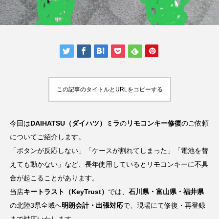
この記事のタイトルとURLをコピーする
今回は
DAIHATSU（ダイハツ）ミラ
の
リモコンキー修復
のご依頼
についてご紹介します。
「ボタンが反応しない」「ケースが割れてしまった」「電池を替
えても動かない」など、長年使用しているとリモコンキーに不具
合が起こることがあります。
当店
キートラスト（KeyTrust）
では、
石川県・富山県・福井県
の北陸3県全域へ
明朗会計・出張対応
で、現場にて修復・再登録