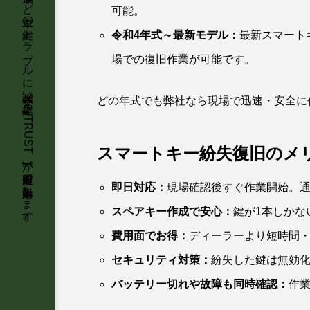
石川県金沢市を中心に、車のスマートキー紛失・インロック解錠・スペアキー作成など車の鍵トラブルに強い鍵屋【KeyTRUST】が最短即日で出張対応します。
可能。
令和4年式～最新モデル：
最新スマート
場での復旧作業が可能です。
どの年式でも弊社なら現場で迅速・安全に
スマートキー紛失復旧のメ
即日対応：
現場確認後すぐ作業開始。通
スペアキー作成で安心：
鍵が1本しかな
費用面でお得：
ディーラーより短時間
セキュリティ対策：
紛失した鍵は無効
バッテリー切れや故障も同時確認：
作