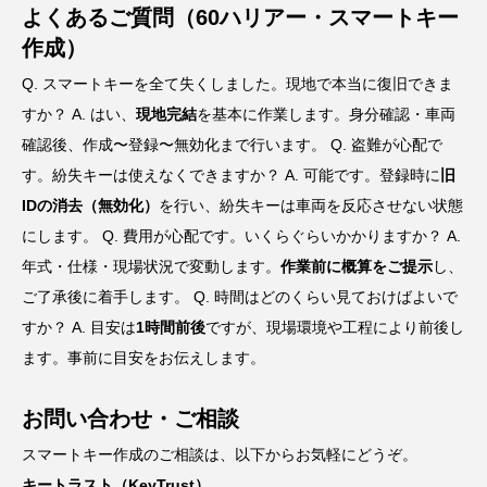
よくあるご質問（60ハリアー・スマートキー
作成）
Q. スマートキーを全て失くしました。現地で本当に復旧できま
すか？ A. はい、
現地完結
を基本に作業します。身分確認・車両
確認後、作成〜登録〜無効化まで行います。 Q. 盗難が心配で
す。紛失キーは使えなくできますか？ A. 可能です。登録時に
旧
IDの消去（無効化）
を行い、紛失キーは車両を反応させない状態
にします。 Q. 費用が心配です。いくらぐらいかかりますか？ A.
年式・仕様・現場状況で変動します。
作業前に概算をご提示
し、
ご了承後に着手します。 Q. 時間はどのくらい見ておけばよいで
すか？ A. 目安は
1時間前後
ですが、現場環境や工程により前後し
ます。事前に目安をお伝えします。
お問い合わせ・ご相談
スマートキー作成のご相談は、以下からお気軽にどうぞ。
キートラスト（KeyTrust）