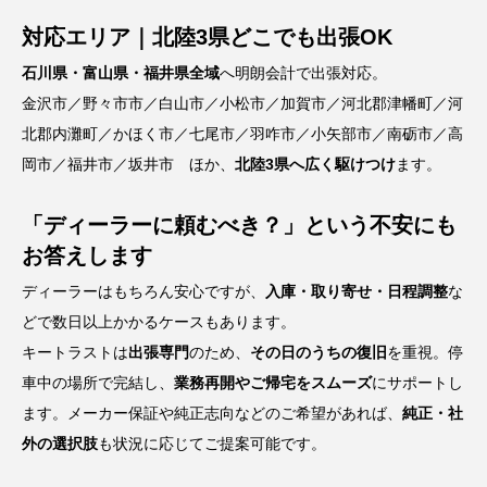
対応エリア｜北陸3県どこでも出張OK
石川県・富山県・福井県全域
へ明朗会計で出張対応。
金沢市／野々市市／白山市／小松市／加賀市／河北郡津幡町／河
北郡内灘町／かほく市／七尾市／羽咋市／小矢部市／南砺市／高
岡市／福井市／坂井市 ほか、
北陸3県へ広く駆けつけ
ます。
「ディーラーに頼むべき？」という不安にも
お答えします
ディーラーはもちろん安心ですが、
入庫・取り寄せ・日程調整
な
どで数日以上かかるケースもあります。
キートラストは
出張専門
のため、
その日のうちの復旧
を重視。停
車中の場所で完結し、
業務再開やご帰宅をスムーズ
にサポートし
ます。メーカー保証や純正志向などのご希望があれば、
純正・社
外の選択肢
も状況に応じてご提案可能です。