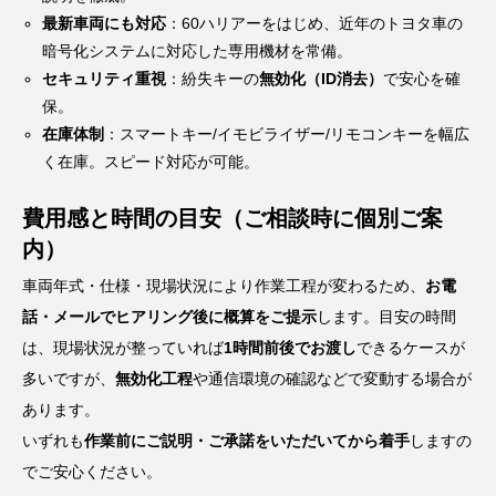
最新車両にも対応
：60ハリアーをはじめ、近年のトヨタ車の
暗号化システムに対応した専用機材を常備。
セキュリティ重視
：紛失キーの
無効化（ID消去）
で安心を確
保。
在庫体制
：スマートキー/イモビライザー/リモコンキーを幅広
く在庫。スピード対応が可能。
費用感と時間の目安（ご相談時に個別ご案
内）
車両年式・仕様・現場状況により作業工程が変わるため、
お電
話・メールでヒアリング後に概算をご提示
します。目安の時間
は、現場状況が整っていれば
1時間前後でお渡し
できるケースが
多いですが、
無効化工程
や通信環境の確認などで変動する場合が
あります。
いずれも
作業前にご説明・ご承諾をいただいてから着手
しますの
でご安心ください。