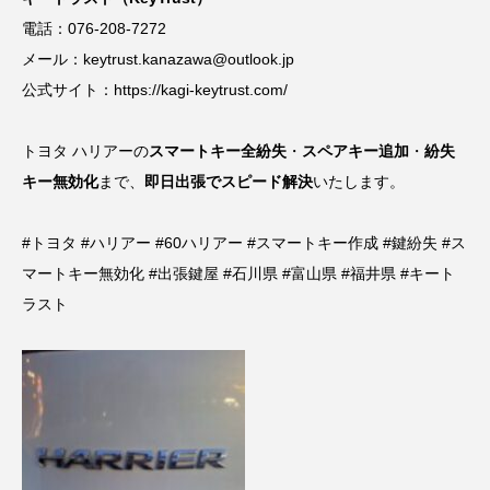
電話：
076-208-7272
メール：
keytrust.kanazawa@outlook.jp
公式サイト：
https://kagi-keytrust.com/
トヨタ ハリアーの
スマートキー全紛失
・
スペアキー追加
・
紛失
キー無効化
まで、
即日出張でスピード解決
いたします。
#トヨタ #ハリアー #60ハリアー #スマートキー作成 #鍵紛失 #ス
マートキー無効化 #出張鍵屋 #石川県 #富山県 #福井県 #キート
ラスト