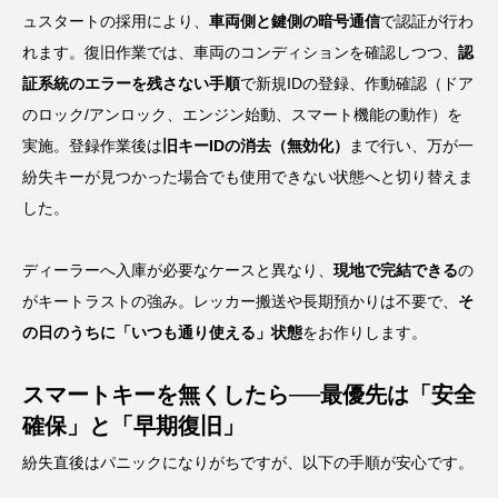
ュスタートの採用により、
車両側と鍵側の暗号通信
で認証が行わ
れます。復旧作業では、車両のコンディションを確認しつつ、
認
証系統のエラーを残さない手順
で新規IDの登録、作動確認（ドア
のロック/アンロック、エンジン始動、スマート機能の動作）を
実施。登録作業後は
旧キーIDの消去（無効化）
まで行い、万が一
紛失キーが見つかった場合でも使用できない状態へと切り替えま
した。
ディーラーへ入庫が必要なケースと異なり、
現地で完結できる
の
がキートラストの強み。レッカー搬送や長期預かりは不要で、
そ
の日のうちに「いつも通り使える」状態
をお作りします。
スマートキーを無くしたら──最優先は「安全
確保」と「早期復旧」
紛失直後はパニックになりがちですが、以下の手順が安心です。