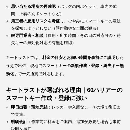
思い当たる場所の再確認
（バッグの内ポケット、車内の隙
間、上着の別ポケットなど）
第三者の悪用リスクを考慮
し、むやみにスマートキーの電波
を探知しようとしない（誤作動や安全面の観点）
鍵専門業者へ相談
（費用・所要時間・その日の対応可否・紛
失キーの無効化対応の有無を確認）
キートラストでは、
料金の目安とお伺い時間を事前にご説明
した
うえで出張。現地でスマートキーの
新規作成・登録・紛失キー無
効化
まで一気通貫で対応します。
キートラストが選ばれる理由｜60ハリアーの
スマートキー作成・登録に強い
即日出張・現地完結
：レッカーや入庫なし、その場で復旧ま
で実施。
明朗会計
：作業前に料金をご案内。追加が必要な場合も事前
説明を徹底。