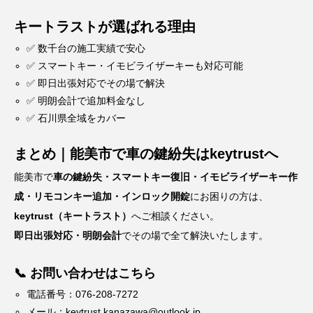
キートラストが選ばれる理由
✅ 数千台の施工実績で安心
✅ スマートキー・イモビライザーキーも対応可能
✅ 即日出張対応でその場で解決
✅ 明朗会計で追加料金なし
✅ 石川県全域をカバー
まとめ｜能美市で車の鍵紛失はkeytrustへ
能美市で
車の鍵紛失・スマートキー復旧・イモビライザーキー作
成・リモコンキー追加・インロック開錠
にお困りの方は、
keytrust（キートラスト）
へご相談ください。
即日出張対応・明朗会計
でその場で全て解決いたします。
📞 お問い合わせはこちら
電話番号：076-208-7272
メール：
keytrust.kanazawa@outlook.jp